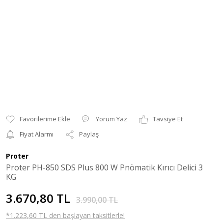
Yorum Yaz
Tavsiye Et
Fiyat Alarmı
Paylaş
Proter
Proter PH-850 SDS Plus 800 W Pnömatik Kırıcı Delici 3
KG
3.670,80 TL
3.990,00 TL
*1.223,60 TL den başlayan taksitlerle!