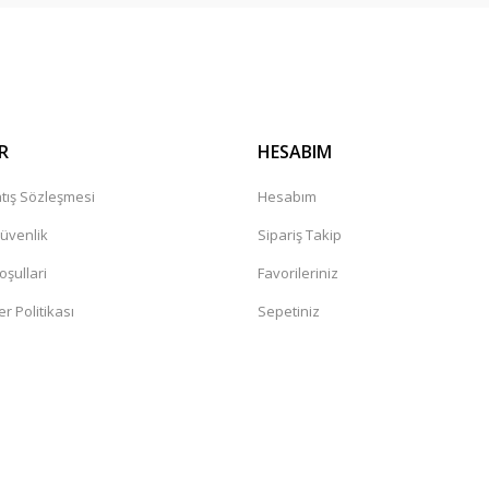
R
HESABIM
tış Sözleşmesi
Hesabım
Güvenlik
Sipariş Takip
oşullari
Favorileriniz
er Politikası
Sepetiniz