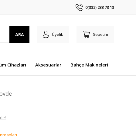
0(332) 233 73 13
ARA
Üyelik
Sepetim
üm Cihazları
Aksesuarlar
Bahçe Makineleri
Gövde
le!
ipmanları