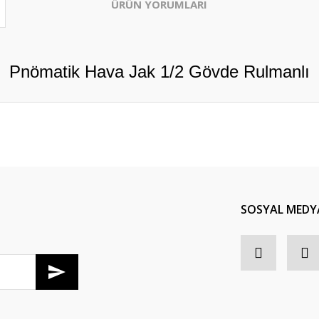
ÜRÜN YORUMLARI
Pnömatik Hava Jak 1/2 Gövde Rulmanlı
Bu ürüne ilk yorumu siz yapın!
Yorum Yaz
SOSYAL MEDY