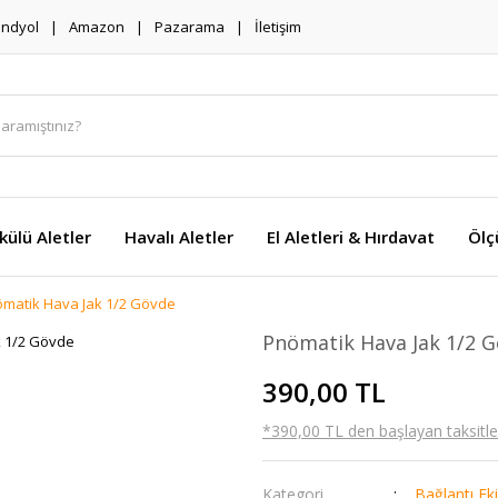
endyol
Amazon
Pazarama
İletişim
külü Aletler
Havalı Aletler
El Aletleri & Hırdavat
Ölç
matik Hava Jak 1/2 Gövde
Pnömatik Hava Jak 1/2 
390,00 TL
*390,00 TL den başlayan taksitler
Kategori
Bağlantı Ek