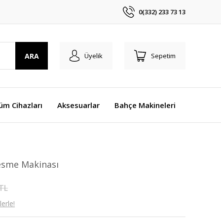
0(332) 233 73 13
ARA
Üyelik
Sepetim
üm Cihazları
Aksesuarlar
Bahçe Makineleri
esme Makinası
 TL
erle!