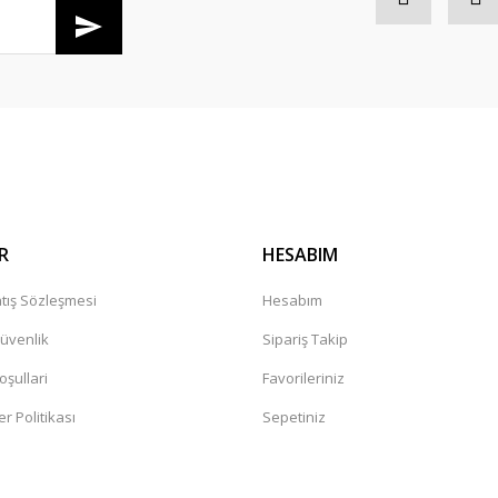
R
HESABIM
tış Sözleşmesi
Hesabım
Güvenlik
Sipariş Takip
oşullari
Favorileriniz
er Politikası
Sepetiniz