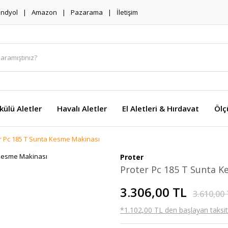
endyol
Amazon
Pazarama
İletişim
külü Aletler
Havalı Aletler
El Aletleri & Hırdavat
Ölç
r Pc 185 T Sunta Kesme Makinası
Proter
Proter Pc 185 T Sunta K
3.306,00 TL
3.610,00
*1.102,00 TL den başlayan taksitl