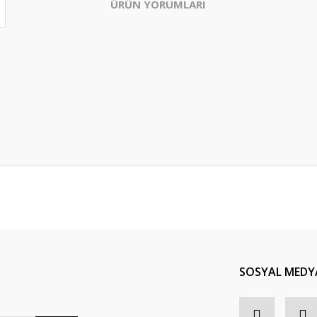
ÜRÜN YORUMLARI
Bu ürüne ilk yorumu siz yapın!
Yorum Yaz
SOSYAL MEDY