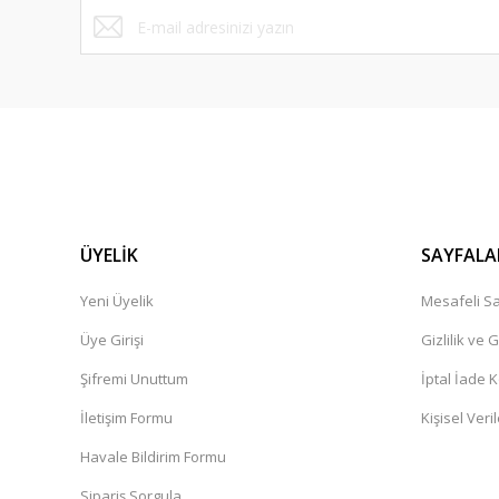
ÜYELİK
SAYFALA
Yeni Üyelik
Mesafeli Sa
Üye Girişi
Gizlilik ve 
Şifremi Unuttum
İptal İade K
İletişim Formu
Kişisel Veril
Havale Bildirim Formu
Sipariş Sorgula