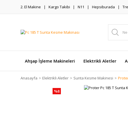
2. El Makine
Kargo Takibi
N11
Hepsiburada
Tr
Ahşap İşleme Makineleri
Elektrikli Aletler
A
Anasayfa
Elektrikli Aletler
Sunta Kesme Makinesi
Prote
%8