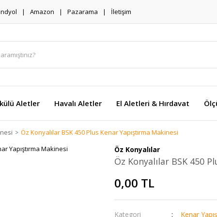
endyol
Amazon
Pazarama
İletişim
külü Aletler
Havalı Aletler
El Aletleri & Hırdavat
Ölç
inesi
Öz Konyalılar BSK 450 Plus Kenar Yapıştırma Makinesi
Öz Konyalılar
Öz Konyalılar BSK 450 P
0,00 TL
Kategori
Kenar Yapış