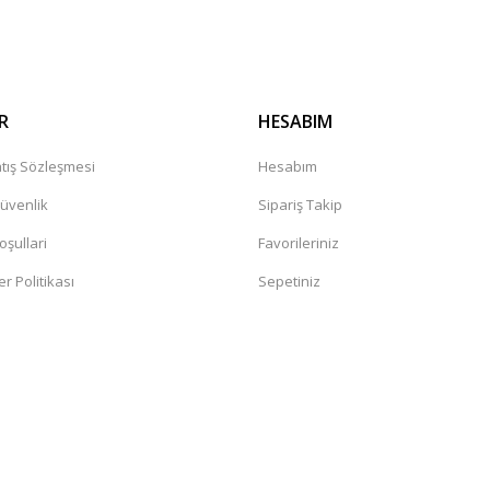
R
HESABIM
tış Sözleşmesi
Hesabım
Güvenlik
Sipariş Takip
oşullari
Favorileriniz
er Politikası
Sepetiniz