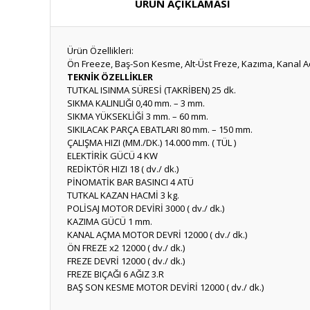
ÜRÜN AÇIKLAMASI
Ürün Özellikleri:
Ön Freeze, Baş-Son Kesme, Alt-Üst Freze, Kazıma, Kanal A
TEKNİK ÖZELLİKLER
TUTKAL ISINMA SÜRESİ (TAKRİBEN) 25 dk.
SIKMA KALINLIĞI 0,40 mm. – 3 mm.
SIKMA YÜKSEKLİĞİ 3 mm. – 60 mm.
SIKILACAK PARÇA EBATLARI 80 mm. – 150 mm.
ÇALIŞMA HIZI (MM./DK.) 14.000 mm. ( TÜL )
ELEKTİRİK GÜCÜ 4 KW
REDİKTÖR HIZI 18 ( dv./ dk.)
PİNOMATİK BAR BASINCI 4 ATÜ
TUTKAL KAZAN HACMİ 3 kg.
POLİSAJ MOTOR DEVİRİ 3000 ( dv./ dk.)
KAZIMA GÜCÜ 1 mm.
KANAL AÇMA MOTOR DEVRİ 12000 ( dv./ dk.)
ÖN FREZE x2 12000 ( dv./ dk.)
FREZE DEVRİ 12000 ( dv./ dk.)
FREZE BIÇAĞI 6 AĞIZ 3.R
BAŞ SON KESME MOTOR DEVİRİ 12000 ( dv./ dk.)