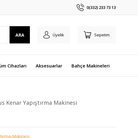
0(332) 233 73 13
ARA
Üyelik
Sepetim
üm Cihazları
Aksesuarlar
Bahçe Makineleri
lus Kenar Yapıştırma Makinesi
tırma Makinesi