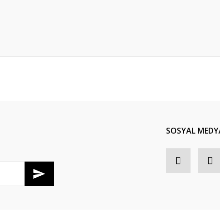
Bu ürüne ilk yorumu siz yapın!
Yorum Yaz
SOSYAL MEDY