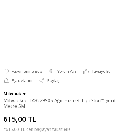
Yorum Yaz
Tavsiye Et
Fiyat Alarmı
Paylaş
Milwaukee
Milwaukee T48229905 Ağır Hizmet Tipi Stud™ Şerit
Metre 5M
615,00 TL
*615,00 TL den başlayan taksitlerle!