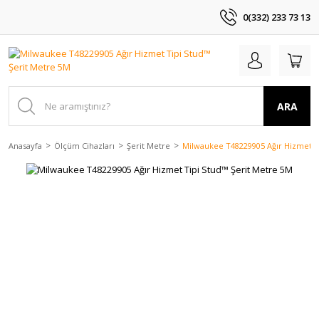
0(332) 233 73 13
ARA
Anasayfa
Ölçüm Cihazları
Şerit Metre
Milwaukee T48229905 Ağır Hizmet T