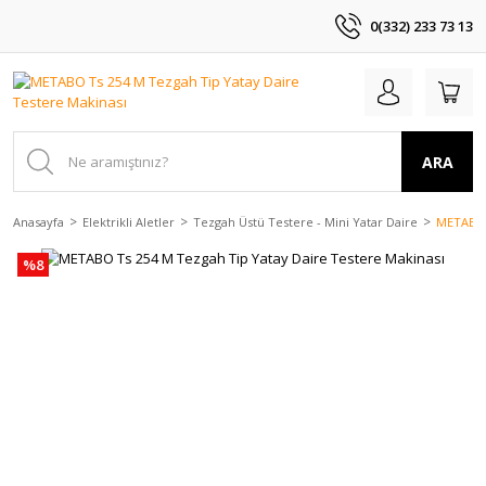
0(332) 233 73 13
ARA
Anasayfa
Elektrikli Aletler
Tezgah Üstü Testere - Mini Yatar Daire
METABO T
%8