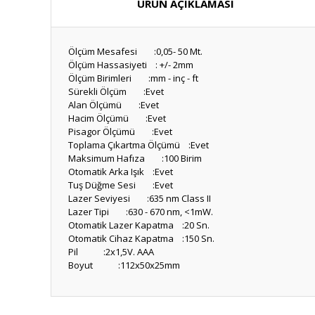
ÜRÜN AÇIKLAMASI
Ölçüm Mesafesi :0,05- 50 Mt.
Ölçüm Hassasiyeti : +/- 2mm
Ölçüm Birimleri :mm - inç - ft
Sürekli Ölçüm :Evet
Alan Ölçümü :Evet
Hacim Ölçümü :Evet
Pisagor Ölçümü :Evet
Toplama Çıkartma Ölçümü :Evet
Maksimum Hafıza :100 Birim
Otomatik Arka Işık :Evet
Tuş Düğme Sesi :Evet
Lazer Seviyesi :635 nm Class II
Lazer Tipi :630 - 670 nm, <1mW.
Otomatik Lazer Kapatma :20 Sn.
Otomatik Cihaz Kapatma :150 Sn.
Pil :2x1,5V. AAA
Boyut :112x50x25mm