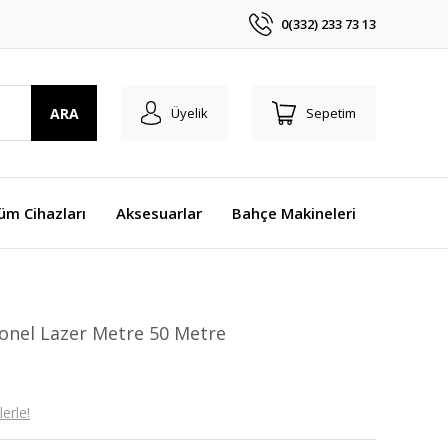
0(332) 233 73 13
ARA
Üyelik
Sepetim
üm Cihazları
Aksesuarlar
Bahçe Makineleri
onel Lazer Metre 50 Metre
erle!