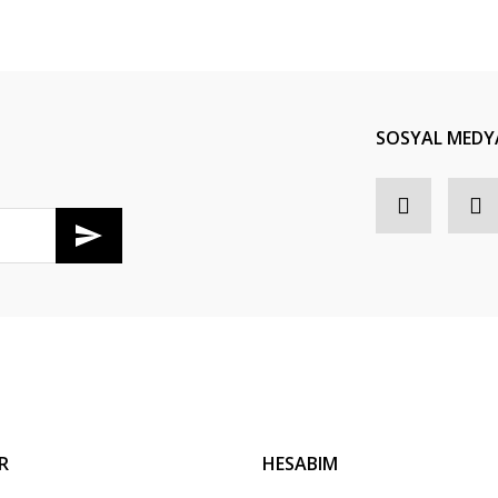
Bu ürüne ilk yorumu siz yapın!
Yorum Yaz
SOSYAL MEDY
R
HESABIM