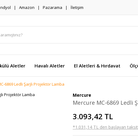
endyol
Amazon
Pazarama
İletişim
külü Aletler
Havalı Aletler
El Aletleri & Hırdavat
Ölç
-6869 Ledli Şarjlı Projektör Lamba
Mercure
Mercure MC-6869 Ledli Ş
3.093,42 TL
*1.031,14 TL den başlayan taksitl