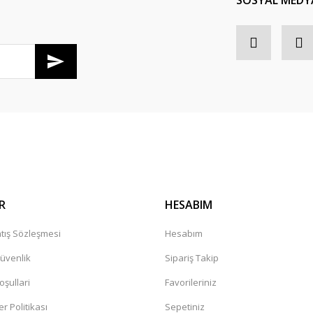
SOSYAL MEDY
R
HESABIM
tış Sözleşmesi
Hesabım
Güvenlik
Sipariş Takip
oşullari
Favorileriniz
er Politikası
Sepetiniz