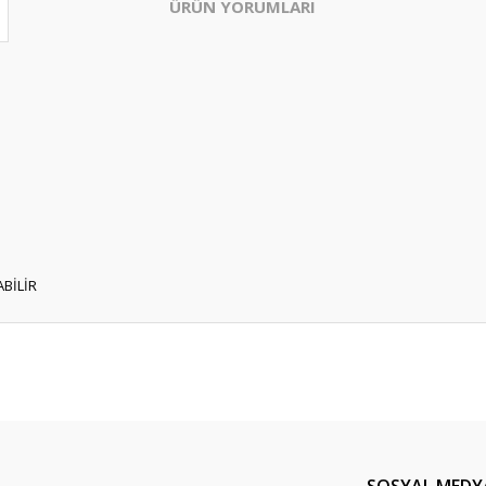
ÜRÜN YORUMLARI
BİLİR
Bu ürüne ilk yorumu siz yapın!
Yorum Yaz