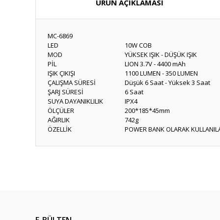
ÜRÜN AÇIKLAMASI
MC-6869
LED
10W COB
MOD
YÜKSEK IŞIK - DÜŞÜK IŞIK
PİL
LION 3.7V - 4400 mAh
IŞIK ÇIKIŞI
1100 LUMEN - 350 LUMEN
ÇALIŞMA SÜRESİ
Düşük 6 Saat - Yüksek 3 Saat
ŞARJ SÜRESİ
6 Saat
SUYA DAYANIKLILIK
IPX4
ÖLÇÜLER
200*185*45mm
AĞIRLIK
742g
ÖZELLİK
POWER BANK OLARAK KULLANILA