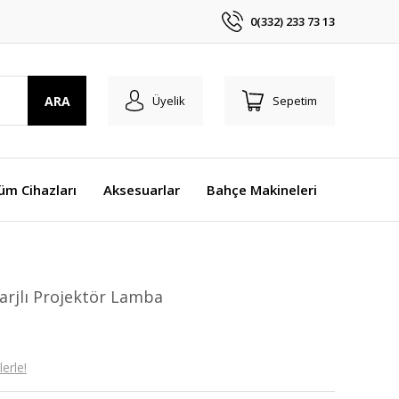
0(332) 233 73 13
ARA
Üyelik
Sepetim
üm Cihazları
Aksesuarlar
Bahçe Makineleri
arjlı Projektör Lamba
erle!