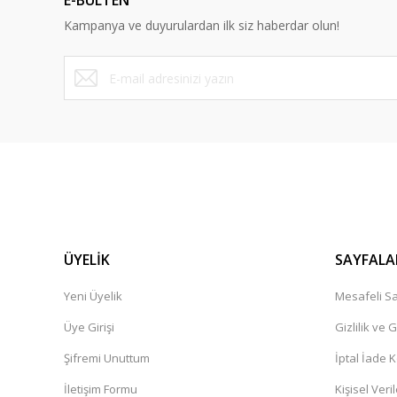
E-BÜLTEN
Kampanya ve duyurulardan ilk siz haberdar olun!
ÜYELİK
SAYFALA
Yeni Üyelik
Mesafeli Sa
Üye Girişi
Gizlilik ve 
Şifremi Unuttum
İptal İade K
İletişim Formu
Kişisel Veril