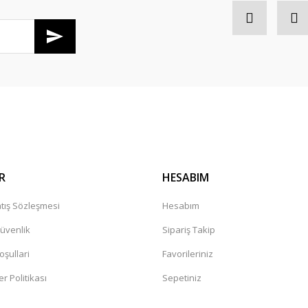
R
HESABIM
tış Sözleşmesi
Hesabım
Güvenlik
Sipariş Takip
oşullari
Favorileriniz
er Politikası
Sepetiniz