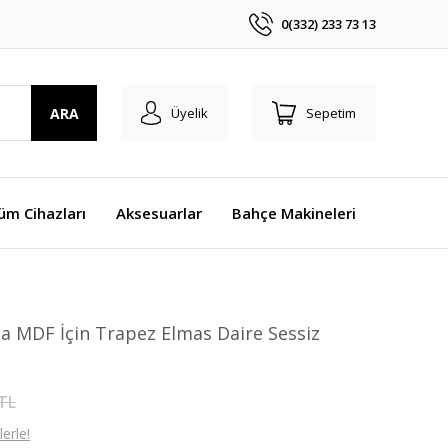
0(332) 233 73 13
ARA
Üyelik
Sepetim
üm Cihazları
Aksesuarlar
Bahçe Makineleri
a MDF İçin Trapez Elmas Daire Sessiz
 TL
erle!