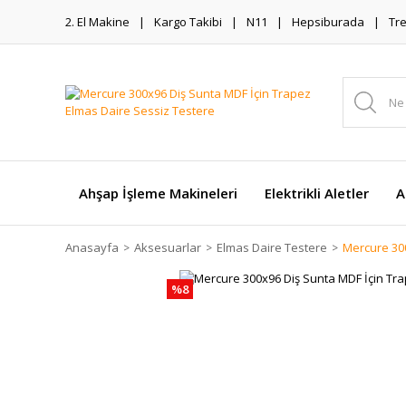
2. El Makine
Kargo Takibi
N11
Hepsiburada
Tr
Ahşap İşleme Makineleri
Elektrikli Aletler
A
Anasayfa
Aksesuarlar
Elmas Daire Testere
Mercure 300
%8