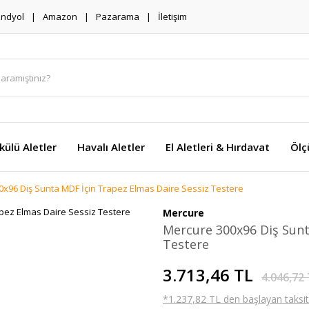
endyol
Amazon
Pazarama
İletişim
külü Aletler
Havalı Aletler
El Aletleri & Hırdavat
Ölç
x96 Diş Sunta MDF İçin Trapez Elmas Daire Sessiz Testere
Mercure
Mercure 300x96 Diş Sunt
Testere
3.713,46 TL
4.046,72
*1.237,82 TL den başlayan taksitl