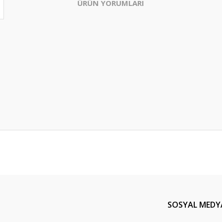
ÜRÜN YORUMLARI
Bu ürüne ilk yorumu siz yapın!
Yorum Yaz
SOSYAL MEDY