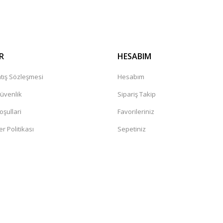
R
HESABIM
tış Sözleşmesi
Hesabım
Güvenlik
Sipariş Takip
oşullari
Favorileriniz
er Politikası
Sepetiniz