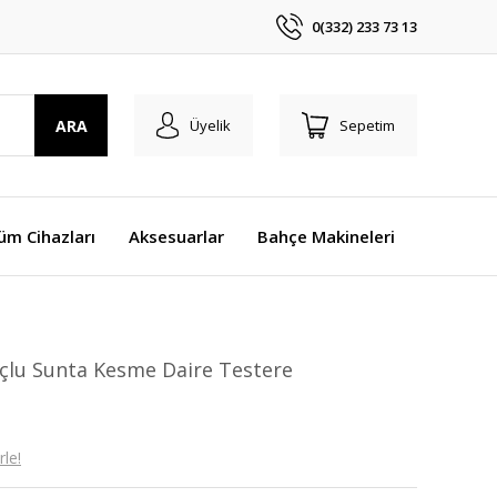
0(332) 233 73 13
ARA
Üyelik
Sepetim
üm Cihazları
Aksesuarlar
Bahçe Makineleri
çlu Sunta Kesme Daire Testere
le!