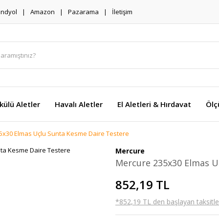
endyol
Amazon
Pazarama
İletişim
külü Aletler
Havalı Aletler
El Aletleri & Hırdavat
Ölç
5x30 Elmas Uçlu Sunta Kesme Daire Testere
Mercure
Mercure 235x30 Elmas U
852,19 TL
*852,19 TL den başlayan taksitler