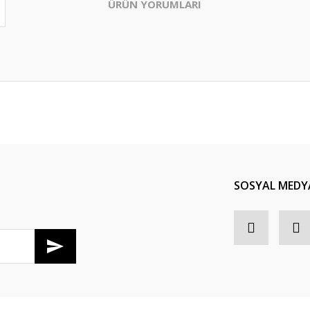
ÜRÜN YORUMLARI
Bu ürüne ilk yorumu siz yapın!
Yorum Yaz
SOSYAL MEDY