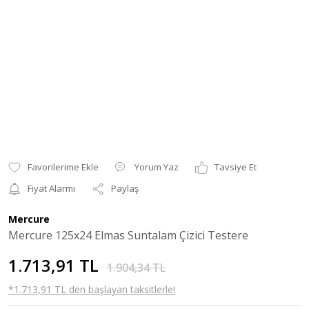
Yorum Yaz
Tavsiye Et
Fiyat Alarmı
Paylaş
Mercure
Mercure 125x24 Elmas Suntalam Çizici Testere
1.713,91 TL
1.904,34 TL
*1.713,91 TL den başlayan taksitlerle!