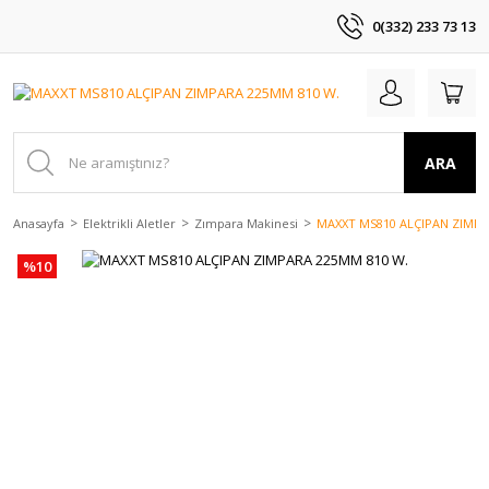
0(332) 233 73 13
ARA
Anasayfa
Elektrikli Aletler
Zımpara Makinesi
MAXXT MS810 ALÇIPAN ZIMPA
%10