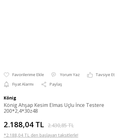
Yorum Yaz
Tavsiye Et
Fiyat Alarmı
Paylaş
König
König Ahşap Kesim Elmas Uçlu İnce Testere
200*2,4*30z48
2.188,04 TL
2.430,85 TL
*2.188,04 TL den başlayan taksitlerle!