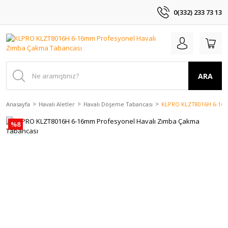
0(332) 233 73 13
ARA
Anasayfa
Havalı Aletler
Havalı Döşeme Tabancası
KLPRO KLZT8016H 6-16m
%8