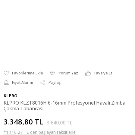
Yorum Yaz
Tavsiye Et
Fiyat Alarmı
Paylaş
KLPRO
KLPRO KLZT8016H 6-16mm Profesyonel Havalı Zımba
Çakma Tabancası
3.348,80 TL
3.640,00 TL
*1.116,27 TL den başlayan taksitlerle!