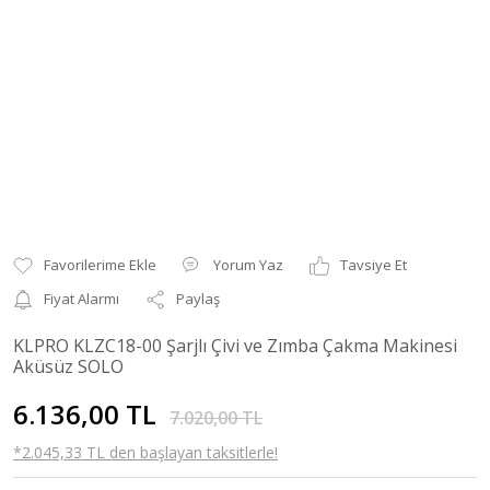
Yorum Yaz
Tavsiye Et
Fiyat Alarmı
Paylaş
KLPRO KLZC18-00 Şarjlı Çivi ve Zımba Çakma Makinesi
Aküsüz SOLO
6.136,00 TL
7.020,00 TL
*2.045,33 TL den başlayan taksitlerle!