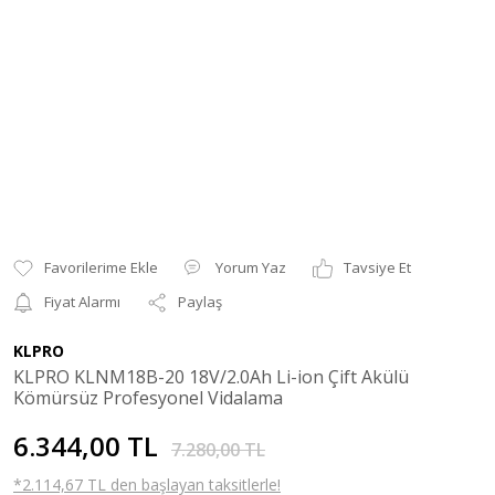
Yorum Yaz
Tavsiye Et
Fiyat Alarmı
Paylaş
KLPRO
KLPRO KLNM18B-20 18V/2.0Ah Li-ion Çift Akülü
Kömürsüz Profesyonel Vidalama
6.344,00 TL
7.280,00 TL
*2.114,67 TL den başlayan taksitlerle!