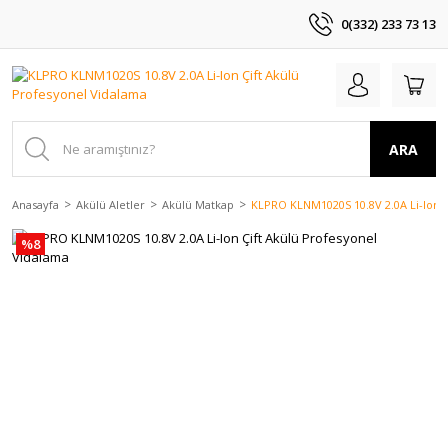
0(332) 233 73 13
ARA
Anasayfa
Akülü Aletler
Akülü Matkap
KLPRO KLNM1020S 10.8V 2.0A Li-Ion Ç
%8