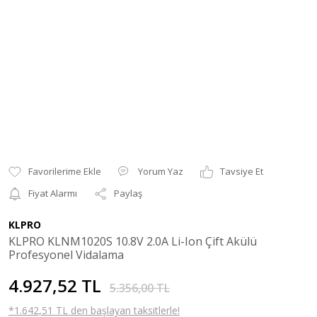
Yorum Yaz
Tavsiye Et
Fiyat Alarmı
Paylaş
KLPRO
KLPRO KLNM1020S 10.8V 2.0A Li-Ion Çift Akülü
Profesyonel Vidalama
4.927,52 TL
5.356,00 TL
*1.642,51 TL den başlayan taksitlerle!