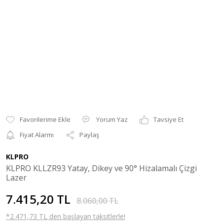
Yorum Yaz
Tavsiye Et
Fiyat Alarmı
Paylaş
KLPRO
KLPRO KLLZR93 Yatay, Dikey ve 90° Hizalamalı Çizgi
Lazer
7.415,20 TL
8.060,00 TL
*2.471,73 TL den başlayan taksitlerle!