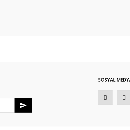
Bu ürüne ilk yorumu siz yapın!
Yorum Yaz
SOSYAL MEDY