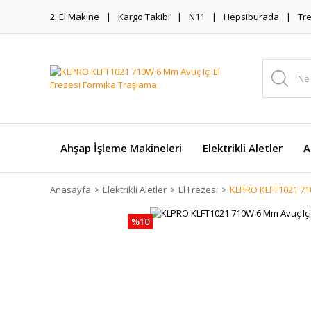
2. El Makine
Kargo Takibi
N11
Hepsiburada
Tr
Ahşap İşleme Makineleri
Elektrikli Aletler
A
Anasayfa
Elektrikli Aletler
El Frezesi
KLPRO KLFT1021 710
%10