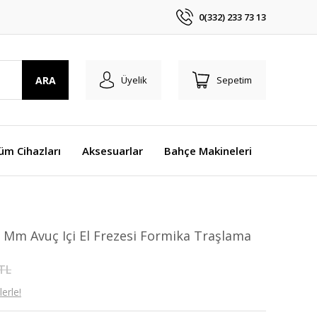
0(332) 233 73 13
ARA
Üyelik
Sepetim
üm Cihazları
Aksesuarlar
Bahçe Makineleri
Mm Avuç Içi El Frezesi Formika Traşlama
 TL
erle!