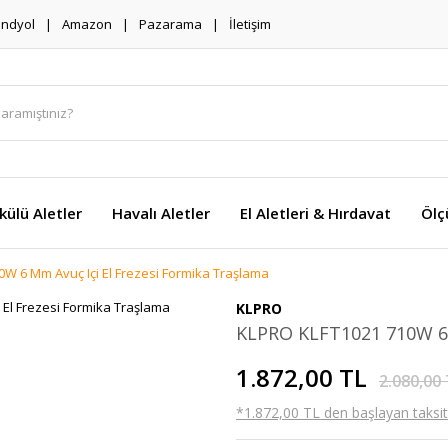
endyol
Amazon
Pazarama
İletişim
külü Aletler
Havalı Aletler
El Aletleri & Hırdavat
Ölç
W 6 Mm Avuç Içi El Frezesi Formika Traşlama
KLPRO
KLPRO KLFT1021 710W 6 
1.872,00 TL
2.080,00
*1.872,00 TL den başlayan taksitl