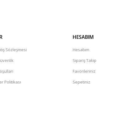
R
HESABIM
tış Sözleşmesi
Hesabım
Güvenlik
Sipariş Takip
oşullari
Favorileriniz
er Politikası
Sepetiniz