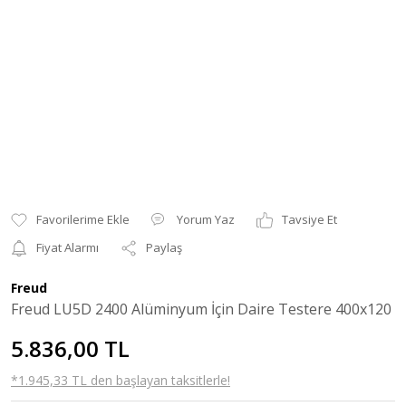
Yorum Yaz
Tavsiye Et
Fiyat Alarmı
Paylaş
Freud
Freud LU5D 2400 Alüminyum İçin Daire Testere 400x120
5.836,00 TL
*1.945,33 TL den başlayan taksitlerle!