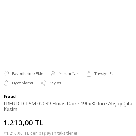
Yorum Yaz
Tavsiye Et
Fiyat Alarmı
Paylaş
Freud
FREUD LCL5M 02039 Elmas Daire 190x30 İnce Ahşap Çita
Kesim
1.210,00 TL
*1.210,00 TL den başlayan taksitlerle!