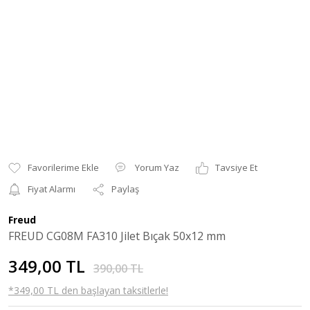
Yorum Yaz
Tavsiye Et
Fiyat Alarmı
Paylaş
Freud
FREUD CG08M FA310 Jilet Bıçak 50x12 mm
349,00 TL
390,00 TL
*349,00 TL den başlayan taksitlerle!