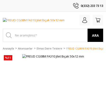
0(332) 233 73 13
ARA
Anasayfa
Aksesuarlar
Elmas Daire Testere
FREUD CG08M FA310 Jilet Bıça
%11