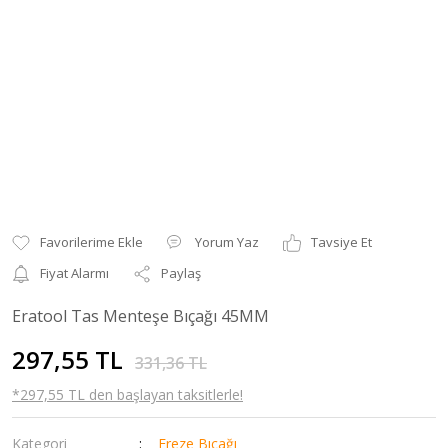
Yorum Yaz
Tavsiye Et
Fiyat Alarmı
Paylaş
Eratool Tas Menteşe Bıçağı 45MM
297,55 TL
331,36 TL
*297,55 TL den başlayan taksitlerle!
Kategori
Freze Bıçağı