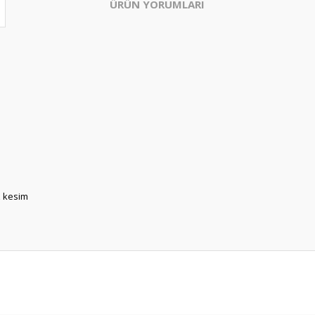
ÜRÜN YORUMLARI
z kesim
Bu ürüne ilk yorumu siz yapın!