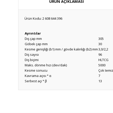
ÜRÜN AÇIKLAMASI
Ürün Kodu: 2 608 644 396
Ayrıntılar
Dış çap mm
305
Göbek çap mm
30
Kesme genişliği (b1) mm / gövde kalınlığı (b2) mm
3,0/2,2
Diş sayısı
96
Diş biçimi
HLTCG
Maks. dönme hızı (dev/dak)
5000
Kesme sonucu
Çok temi
Kavrama açısı ° α
7
Serbest açı ° β
13