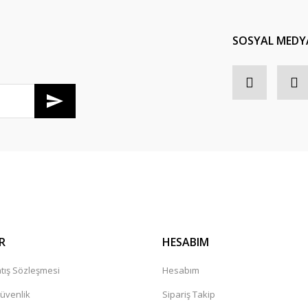
Yorum Yaz
SOSYAL MEDY
R
HESABIM
tış Sözleşmesi
Hesabım
Güvenlik
Sipariş Takip