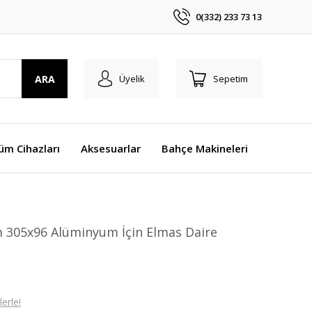
0(332) 233 73 13
ARA
Üyelik
Sepetim
üm Cihazları
Aksesuarlar
Bahçe Makineleri
 305x96 Alüminyum İçin Elmas Daire
erle!