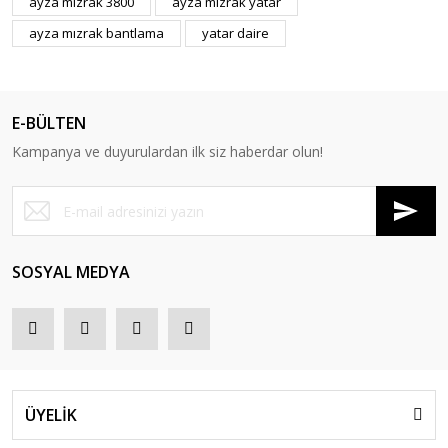
ayza mızrak 3800
ayza mızrak yatar
ayza mızrak bantlama
yatar daire
E-BÜLTEN
Kampanya ve duyurulardan ilk siz haberdar olun!
SOSYAL MEDYA
ÜYELİK