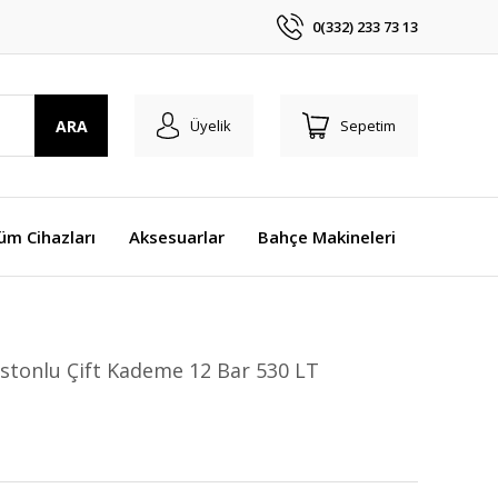
0(332) 233 73 13
ARA
Üyelik
Sepetim
üm Cihazları
Aksesuarlar
Bahçe Makineleri
istonlu Çift Kademe 12 Bar 530 LT