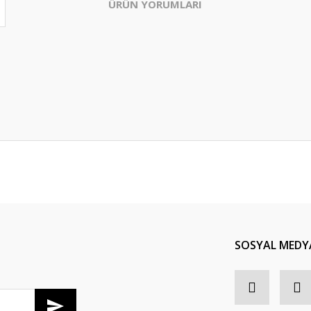
ÜRÜN YORUMLARI
Bu ürüne ilk yorumu siz yapın!
Yorum Yaz
SOSYAL MEDY