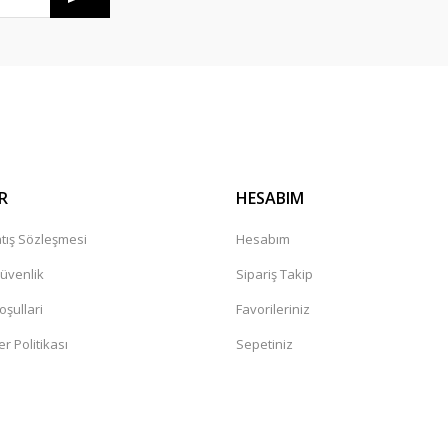
R
HESABIM
tış Sözleşmesi
Hesabım
Güvenlik
Sipariş Takip
oşullari
Favorileriniz
er Politikası
Sepetiniz