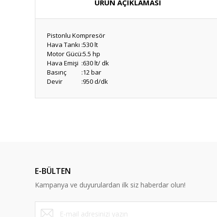
ÜRÜN AÇIKLAMASI
Pistonlu Kompresör
Hava Tankı
:
530 lt
Motor Gücü
:
5.5 hp
Hava Emişi
:
630 lt/ dk
Basınç
:
12 bar
Devir
:
950 d/dk
E-BÜLTEN
Kampanya ve duyurulardan ilk siz haberdar olun!